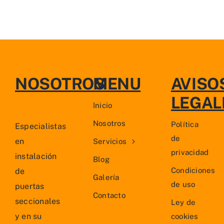
NOSOTROS
MENU
AVISO
LEGAL
Inicio
Nosotros
Política
Especialistas
de
en
Servicios
privacidad
instalación
Blog
Condiciones
de
Galería
de uso
puertas
Contacto
seccionales
Ley de
y en su
cookies